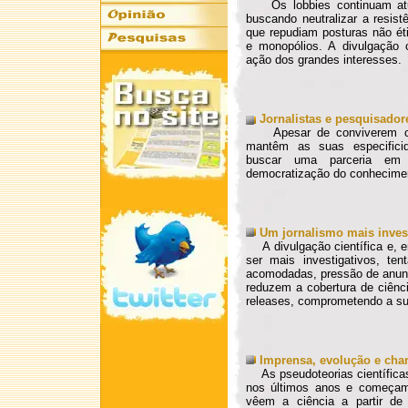
Os lobbies continuam atuan
buscando neutralizar a resis
que repudiam posturas não éti
e monopólios. A divulgação 
ação dos grandes interesses.
Jornalistas e pesquisador
Apesar de conviverem com
mantêm as suas especificid
buscar uma parceria em p
democratização do conheciment
Um jornalismo mais investi
A divulgação científica e, em
ser mais investigativos, te
acomodadas, pressão de anunci
reduzem a cobertura de ciênci
releases, comprometendo a sua
Imprensa, evolução e char
As pseudoteorias científica
nos últimos anos e começam a
vêem a ciência a partir de