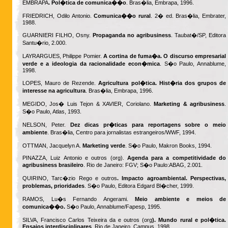
EMBRAPA
. Pol�tica de comunica��o
. Bras�lia, Embrapa, 1996.
FRIEDRICH, Odilo Antonio.
Comunica��o rural
. 2� ed. Bras�lia, Embrater,
1988.
GUARNIERI FILHO, Osny.
Propaganda no agribusiness
. Taubat�/SP, Editora
Santu�rio, 2.000.
LAYRARGUES, Philippe Pomier.
A cortina de fuma�a. O discurso empresarial
verde e a ideologia da racionalidade econ�mica
. S�o Paulo, Annablume,
1998.
LOPES, Mauro de Rezende.
Agricultura pol�tica. Hist�ria dos grupos de
interesse na agricultura
. Bras�lia, Embrapa, 1996.
MEGIDO, Jos� Luis Tejon & XAVIER, Coriolano.
Marketing & agribusiness
.
S�o Paulo, Atlas, 1993.
NELSON, Peter.
Dez dicas pr�ticas para reportagens sobre o meio
ambiente
. Bras�lia, Centro para jornalistas estrangeiros/WWF, 1994.
OTTMAN, Jacquelyn A.
Marketing verde
. S�o Paulo, Makron Books, 1994.
PINAZZA, Luiz Antonio e outros (org).
Agenda para a competitividade do
agribusiness brasileiro
. Rio de Janeiro: FGV; S�o Paulo:ABAG, 2.001.
QUIRINO, Tarc�zio Rego e outros
. Impacto agroambiental. Perspectivas,
problemas, prioridades
. S�o Paulo, Editora Edgard Bl�cher, 1999.
RAMOS, Lu�s Fernando Angerami.
Meio ambiente e meios de
comunica��o.
S�o Paulo, Annablume/Fapesp, 1995.
SILVA, Francisco Carlos Teixeira da e outros (org
). Mundo rural e pol�tica.
Ensaios interdisciplinares
. Rio de Janeiro, Campus, 1998.