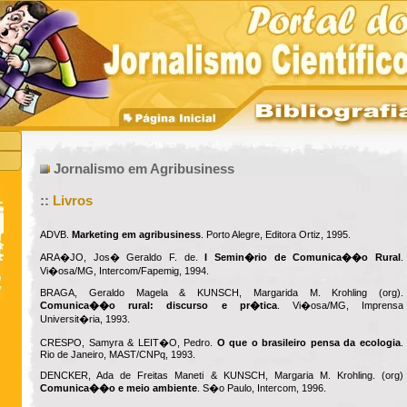
Jornalismo em Agribusiness
::
Livros
ADVB.
Marketing em agribusiness
. Porto Alegre, Editora Ortiz, 1995.
ARA�JO, Jos� Geraldo F. de.
I Semin�rio de Comunica��o Rural
.
Vi�osa/MG, Intercom/Fapemig, 1994.
BRAGA, Geraldo Magela & KUNSCH, Margarida M. Krohling (org).
Comunica��o rural: discurso e pr�tica
. Vi�osa/MG, Imprensa
Universit�ria, 1993.
CRESPO, Samyra & LEIT�O, Pedro.
O que o brasileiro pensa da ecologia
.
Rio de Janeiro, MAST/CNPq, 1993.
DENCKER, Ada de Freitas Maneti & KUNSCH, Margaria M. Krohling. (org)
Comunica��o e meio ambiente
. S�o Paulo, Intercom, 1996.